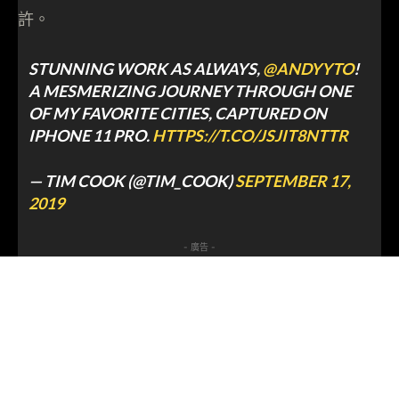
許。
STUNNING WORK AS ALWAYS,
@ANDYYTO
!
A MESMERIZING JOURNEY THROUGH ONE
OF MY FAVORITE CITIES, CAPTURED ON
IPHONE 11 PRO.
HTTPS://T.CO/JSJIT8NTTR
— TIM COOK (@TIM_COOK)
SEPTEMBER 17,
2019
- 廣告 -