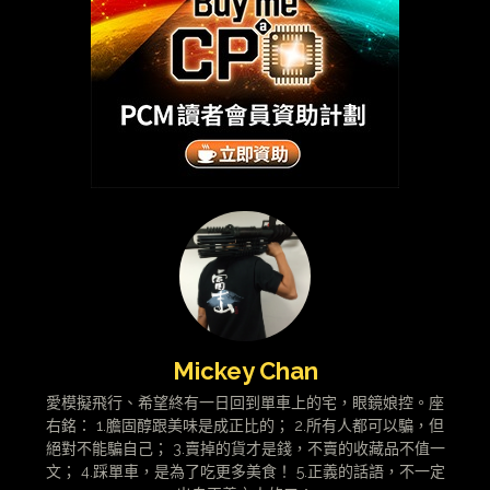
Mickey Chan
愛模擬飛行、希望終有一日回到單車上的宅，眼鏡娘控。座
右銘： 1.膽固醇跟美味是成正比的； 2.所有人都可以騙，但
絕對不能騙自己； 3.賣掉的貨才是錢，不賣的收藏品不值一
文； 4.踩單車，是為了吃更多美食！ 5.正義的話語，不一定