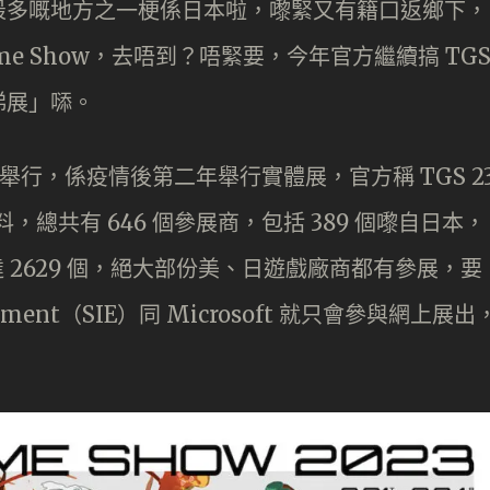
最多嘅地方之一梗係日本啦，嚟緊又有籍口返鄉下，
Game Show，去唔到？唔緊要，今年官方繼續搞 TG
睇展」𠻹。
se 舉行，係疫情後第二年舉行實體展，官方稱 TGS 2
料，總共有 646 個參展商，包括 389 個嚟自日本，
達 2629 個，絕大部份美、日遊戲廠商都有參展，要
rtainment（SIE）同 Microsoft 就只會參與網上展出