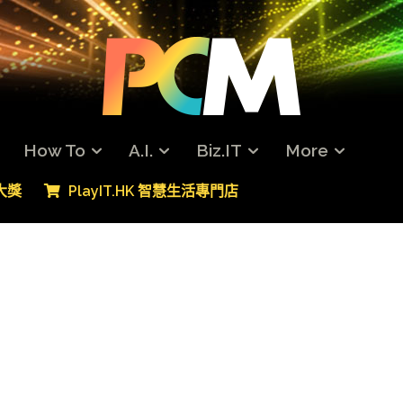
How To
A.I.
Biz.IT
More
專大獎
PlayIT.HK 智慧生活專門店