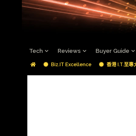
Tech
Reviews
Buyer Guide
Biz.IT Excellence
香港 I.T.至