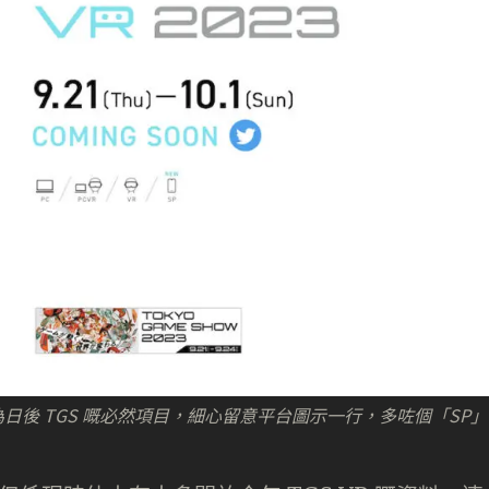
會成為日後 TGS 嘅必然項目，細心留意平台圖示一行，多咗個「SP」