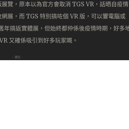
展覽，原本以為官方會取消 TGS VR，話晒自疫情
展，而 TGS 特別搞咗個 VR 版，可以響電腦或
TGS 舊年搞返實體展，但始終都仲係後疫情時期，好多
 VR 又確係吸引到好多玩家嘅。
- 廣告 -