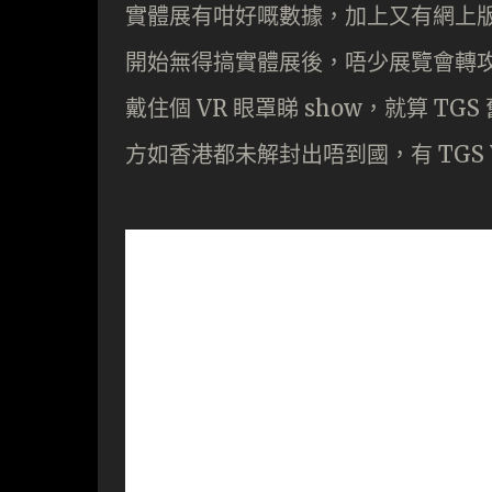
實體展有咁好嘅數據，加上又有網上版
開始無得搞實體展後，唔少展覽會轉攻網
戴住個 VR 眼罩睇 show，就算 
方如香港都未解封出唔到國，有 TGS