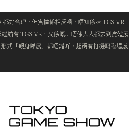
R 都好合理，但實情係相反喎，唔知係咪 TGS VR
續有 TGS VR，又係嘅… 唔係人人都去到實體展
R 形式「親身睇展」都唔錯吖，起碼有打機嘅臨場感