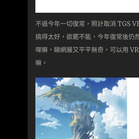
不過今年一切復常，照計取消 TGS V
搞得太好，欲罷不能，今年復常後仍然繼
㗎嘛，睇網展又平平無奇，可以用 V
嘛。