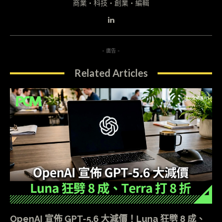
商業・科技・創業・編輯
- 廣告 -
Related Articles
OpenAI 宣佈 GPT-5.6 大減價！Luna 狂劈 8 成、