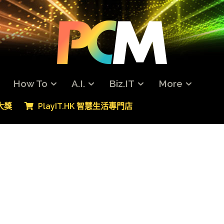
How To
A.I.
Biz.IT
More
專大獎
PlayIT.HK 智慧生活專門店