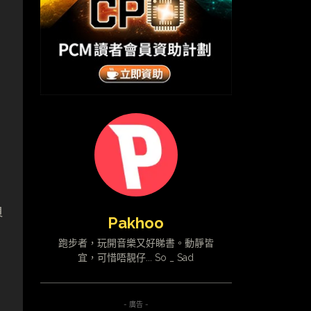
負
Pakhoo
因
跑步者，玩開音樂又好睇書。動靜皆
宜，可惜唔靚仔... So _ Sad
- 廣告 -