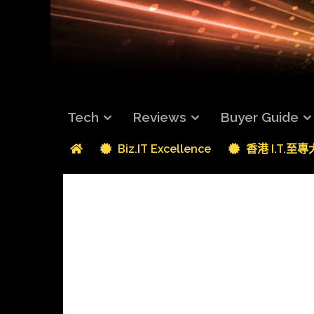
Tech
Reviews
Buyer Guide
Biz.IT Excellence
香港 I.T.至