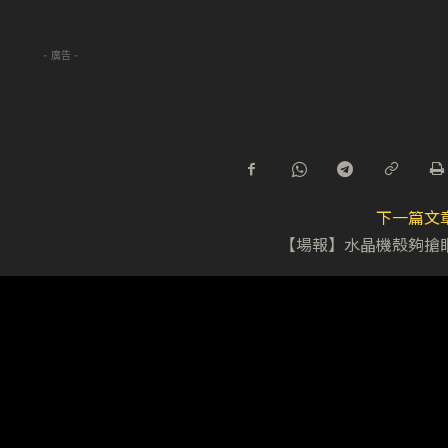
- 廣告 -
下一篇文
【場報】水晶機殼夠搶