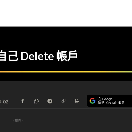
己 Delete 帳戶
在 Google
5-02
緊貼《PCM》消息
- 廣告 -