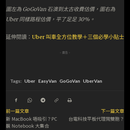
圖左為 GoGoVan 石澳到太古收費估價，圖右為
Uber 同樣路程估價，平了足足 30%。
延伸閱讀：
Uber 叫車全方位教學＋三個必學小貼士
- 廣告 -
Tags:
Uber
EasyVan
GoGoVan
UberVan
前一篇文章
下一篇文章
新 MacBook 唔吸引？PC
台電科技平板代理鬧雙胞？
靚 Notebook 大集合