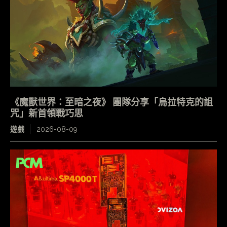
《魔獸世界：至暗之夜》 團隊分享「烏拉特克的詛
咒」新首領戰巧思
遊戲
2026-08-09