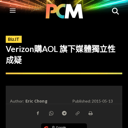
Biz.IT
Verizon購AOL 旗下媒體獨立性
成疑
Eric Chong
Author:
Published:
2015-05-13
在 Google