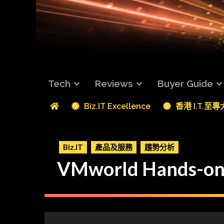
Tech
Reviews
Buyer Guide
Biz.IT Excellence
香港 I.T.至
Biz.IT
產品及服務
趨勢分析
VMworld Hand