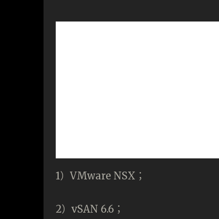
1）VMware NSX；
2）vSAN 6.6；