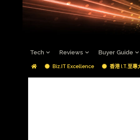
Tech
Reviews
Buyer Guide
Biz.IT Excellence
香港 I.T.至