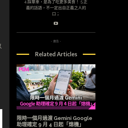
4.踩單車，是為了吃更多美食！ 5.正
義的話語，不一定出自正義之人的
口；
- 廣告 -
以
Related Articles
限時一個月過渡 Gemini Google
助理確定 9 月 4 日起「熄機」