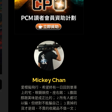
Mickey Chan
愛模擬飛行、希望終有一日回到單車
上的宅，眼鏡娘控。座右銘： 1.膽固
醇跟美味是成正比的； 2.所有人都可
以騙，但絕對不能騙自己； 3.賣掉的
貨才是錢，不賣的收藏品不值一文；