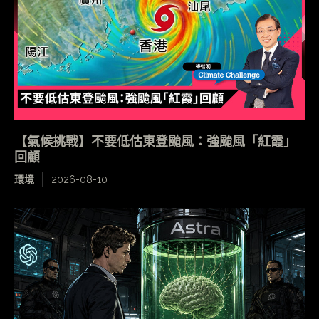
【氣候挑戰】不要低估東登颱風：強颱風「紅霞」
回顧
環境
2026-08-10