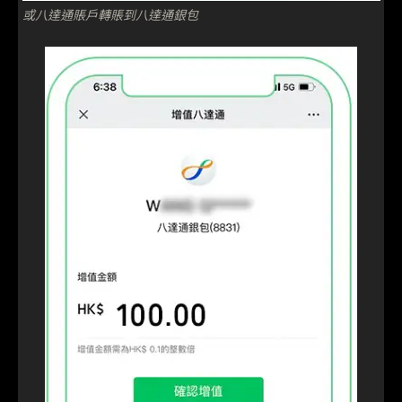
或八達通賬戶轉賬到八達通銀包