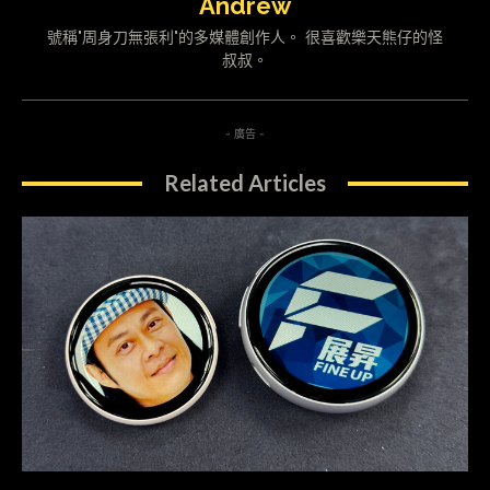
Andrew
號稱"周身刀無張利"的多媒體創作人。 很喜歡樂天熊仔的怪
叔叔。
- 廣告 -
Related Articles