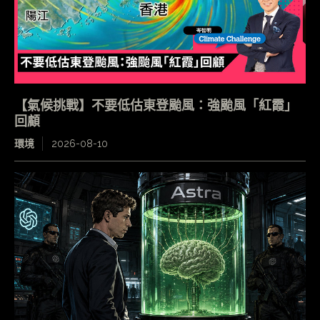
【氣候挑戰】不要低估東登颱風：強颱風「紅霞」
回顧
環境
2026-08-10