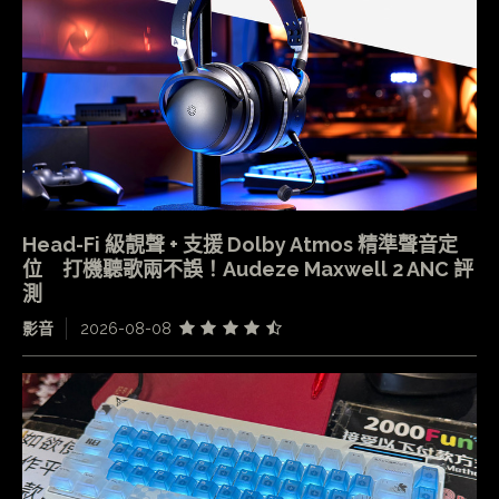
Head-Fi 級靚聲 + 支援 Dolby Atmos 精準聲音定
位 打機聽歌兩不誤！Audeze Maxwell 2 ANC 評
測
影音
2026-08-08