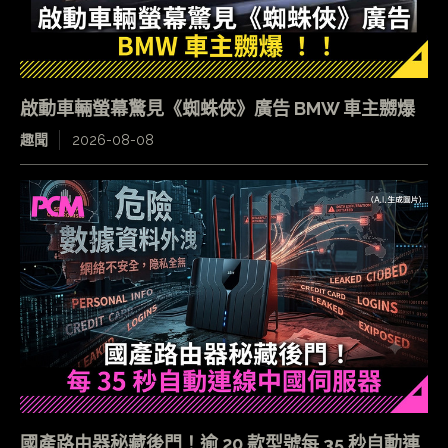
啟動車輛螢幕驚見《蜘蛛俠》廣告 BMW 車主嬲爆
趣聞
2026-08-08
國產路由器秘藏後門！逾 20 款型號每 35 秒自動連