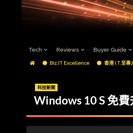
Tech
Reviews
Buyer Guide
Biz.IT Excellence
香港 I.T.至
科技新聞
Windows 10 S 