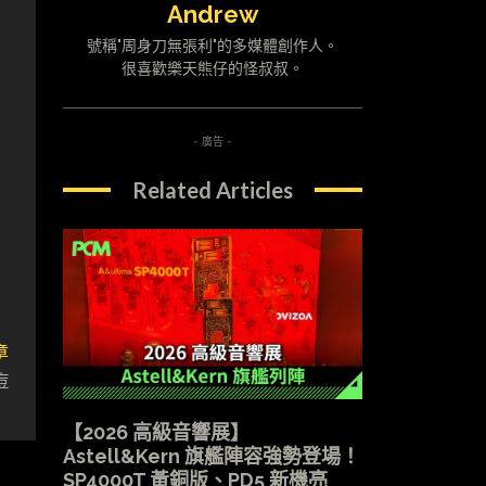
Andrew
號稱"周身刀無張利"的多媒體創作人。
很喜歡樂天熊仔的怪叔叔。
- 廣告 -
Related Articles
章
痘
【2026 高級音響展】
Astell&Kern 旗艦陣容強勢登場！
SP4000T 黃銅版、PD5 新機亮