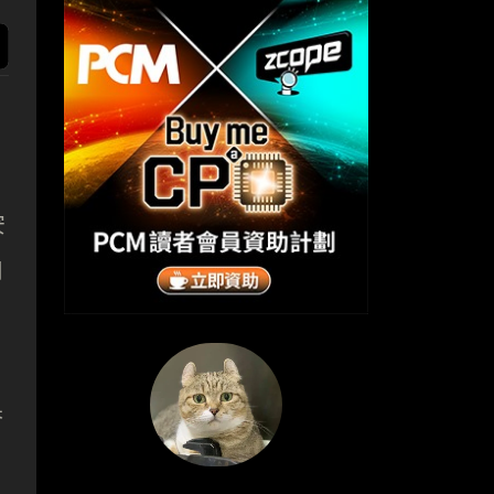
安
用
果