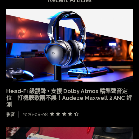
Head-Fi 級靚聲 + 支援 Dolby Atmos 精準聲音定
位 打機聽歌兩不誤！Audeze Maxwell 2 ANC 評
測
影音
2026-08-08