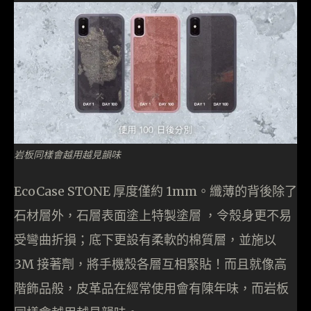
岩板同樣會越用越見韻味
EcoCase STONE 厚度僅約 1mm。纖薄的背後除了
石材層外，石層表面塗上特製塗層 ，令殼身更不易
受彎曲折損；底下更設有柔軟的棉質層，並施以
3M 接著劑，將手機殼各層互相緊貼！而且就像高
階飾品般，皮革品在經常使用會有陳年味，而岩板