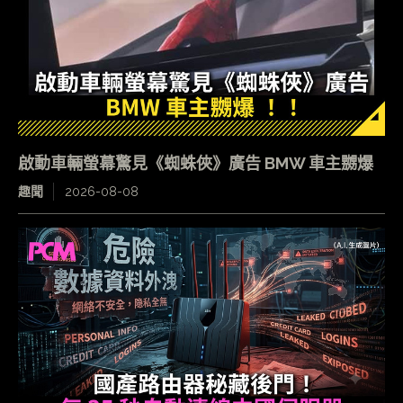
啟動車輛螢幕驚見《蜘蛛俠》廣告 BMW 車主嬲爆
趣聞
2026-08-08