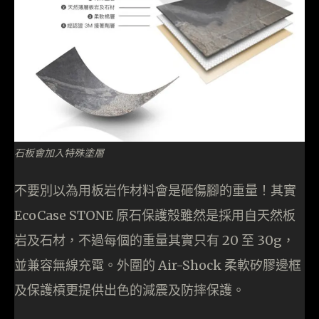
石板會加入特殊塗層
不要別以為用板岩作材料會是砸傷腳的重量！其實
EcoCase STONE 原石保護殼雖然是採用自天然板
岩及石材，不過每個的重量其實只有 20 至 30g，
並兼容無線充電。外圍的 Air-Shock 柔軟矽膠邊框
及保護槓更提供出色的減震及防摔保護。