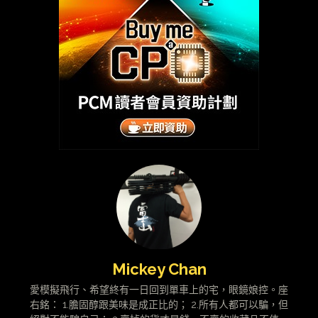
Mickey Chan
愛模擬飛行、希望終有一日回到單車上的宅，眼鏡娘控。座
右銘： 1.膽固醇跟美味是成正比的； 2.所有人都可以騙，但