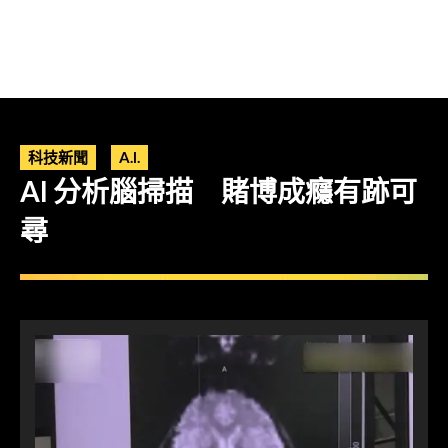
科技新聞
A.I.
AI 分析腦掃描 賭博成癮有跡可
尋