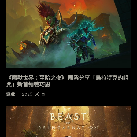
《魔獸世界：至暗之夜》 團隊分享「烏拉特克的詛
咒」新首領戰巧思
遊戲
2026-08-09