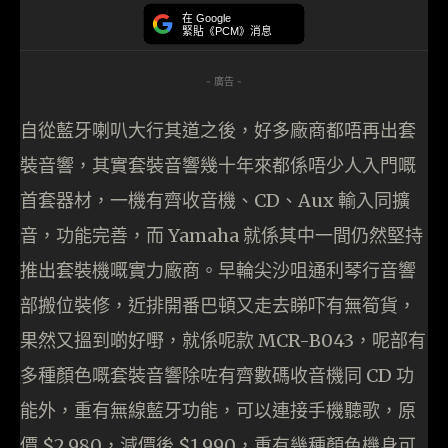
在 Google
緊貼《PCM》消息
- 廣告 -
自從藍牙喇叭大行其道之後，好多廠商都唔再出套
裝音響，其實套裝音響幾十年來都係唔少人入門嘅
首套器材，一機有齊收音機、CD、Aux 輸入同擴
音，功能完善，而 Yamaha 就係其中一間仍然堅持
推出套裝機嘅實力廠商。早輪尖沙咀通利琴行音響
部搬位裝修，近排開番巴頓又走去睇吓有無筍貨，
果然又搵到啲好嘢，就係呢款 MCR-B043，呢部有
多種顏色嘅套裝音響除咗有齊數碼收音機同 CD 功
能外，重有無線藍牙功能，可以連接手機聽歌，原
價 $2,980，減價後 $1,990，重有幾種顏色機身可