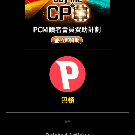
巴頓
- 廣告 -