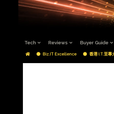
Tech
Reviews
Buyer Guide
Biz.IT Excellence
香港 I.T.至