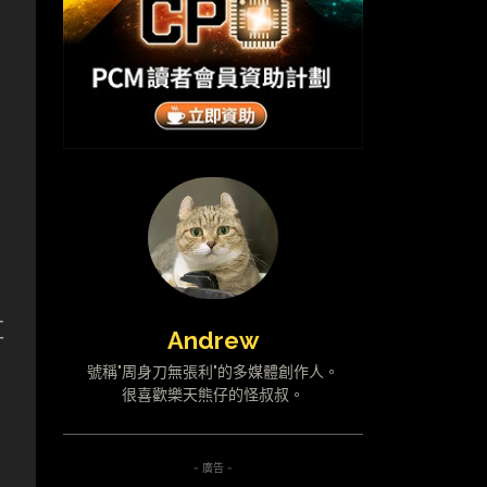
紅
Andrew
號稱"周身刀無張利"的多媒體創作人。
很喜歡樂天熊仔的怪叔叔。
- 廣告 -