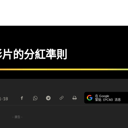
變影片的分紅準則
在 Google
1-18
緊貼《PCM》消息
- 廣告 -