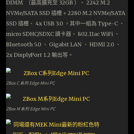
DIMM （最高擴充至 32GB ）、 2242 M.2
NVMe/SATA SSD 插槽 + 2280 M.2 NVMe/SATA
SSD 插槽、 4x USB 3.0 ，其中一組為 Type-C 、
micro SDHC/SDXC 讀卡器、 802.11ac WiFi 、
Bluetooth 5.0 、 Gigabit LAN 、 HDMI 2.0 、
2x DisplyPort 1.2 輸出等。
ZBox C 系列 Edge Mini PC
ZBox M 系列 Edge Mini PC