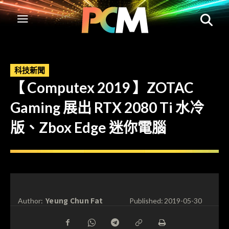
科技新聞
【 Computex 2019 】ZOTAC
Gaming 展出 RTX 2080 Ti 水冷
版、Zbox Edge 迷你電腦
Yeung Chun Fat
Author:
Published:
2019-05-30