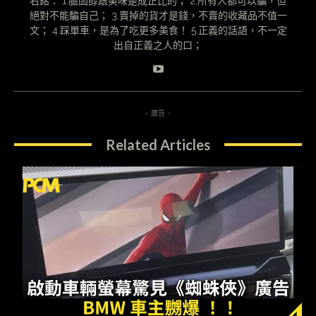
右銘： 1.膽固醇跟美味是成正比的； 2.所有人都可以騙，但
絕對不能騙自己； 3.賣掉的貨才是錢，不賣的收藏品不值一
文； 4.踩單車，是為了吃更多美食！ 5.正義的話語，不一定
出自正義之人的口；
- 廣告 -
Related Articles