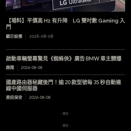
【場料】平價高 Hz 有升降 LG 雙吋數 Gaming 入
門
顯示設備
2026-08-08
啟動車輛螢幕驚見《蜘蛛俠》廣告 BMW 車主嬲爆
趣聞
2026-08-08
國產路由器秘藏後門！逾 20 款型號每 35 秒自動連
線中國伺服器
資訊保安
2026-08-08
- 廣告 -
- 廣告 -