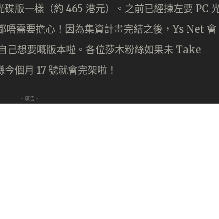
 光碟版一樣（約 465 港元）。之前已經揀左要 PC 
都唔需要擔心！因為集資計畫完結之後，Ys Net 會
自己想要嘅版本啦。各位莎木粉絲如果未 Take
喺今個月 17 號就會完架啦！
- 廣告 -