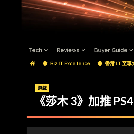
Tech
Reviews
Buyer Guide
Biz.IT Excellence
香港 I.T.至
遊戲
《莎木 3》加推 PS