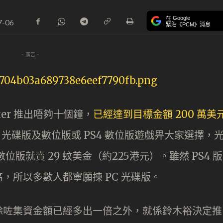
在 Google
7-06
緊貼《PCM》消息
- 廣告 -
rter 推出唔夠十個鐘，
已經達到目標金額 200 萬美
PC 光碟版及數位版或 PS4 數位版遊戲畀大家選擇，
位版就賣 29 蚊美金（約225港元）。雖然 PS4 版
，所以多數人都寧願揀 PC 光碟版。
除咗集資金額已經多出一倍之外，就係鈴木裕決定推