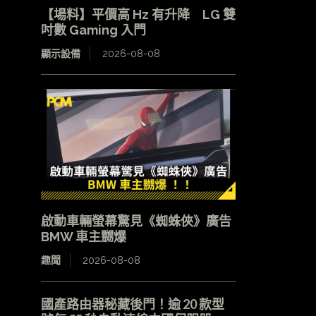
【場料】平價高 Hz 有升降 LG 雙
吋數 Gaming 入門
顯示設備
2026-08-08
啟動車輛螢幕驚見《蜘蛛俠》廣告
BMW 車主嬲爆
趣聞
2026-08-08
國產路由器秘藏後門！逾 20 款型