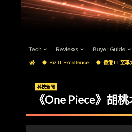
Tech
Reviews
Buyer Guide
Biz.IT Excellence
香港 I.T.至
科技新聞
《One Piece》胡桃木