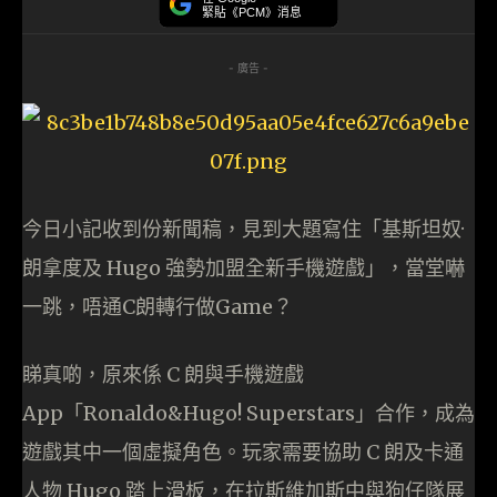
緊貼《PCM》消息
- 廣告 -
今日小記收到份新聞稿，見到大題寫住「基斯坦奴·
朗拿度及 Hugo 強勢加盟全新手機遊戲」，當堂嚇
一跳，唔通C朗轉行做Game？
睇真啲，原來係 C 朗與手機遊戲
App「Ronaldo&Hugo! Superstars」合作，成為
遊戲其中一個虛擬角色。玩家需要協助 C 朗及卡通
人物 Hugo 踏上滑板，在拉斯維加斯中與狗仔隊展