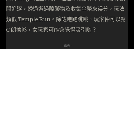
開追逐，透過避過障礙物及收集金幣來得分，玩法
類似 Temple Run。除咗跑跑跳跳，玩家仲可以幫
C 朗換衫，女玩家可能會覺得吸引啲？
- 廣告 -