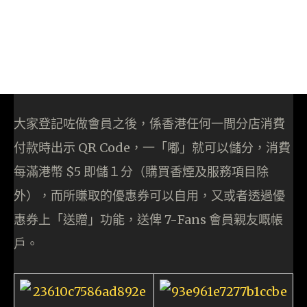
大家登記咗做會員之後，係香港任何一間分店消費
付款時出示 QR Code，一「嘟」就可以儲分，消費
每滿港幣 $5 即儲１分（購買香煙及服務項目除
外），而所賺取的優惠券可以自用，又或者透過優
惠券上「送贈」功能，送俾 7-Fans 會員親友嘅帳
戶。