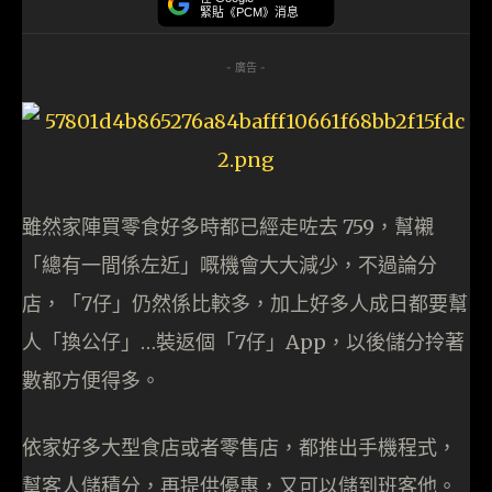
緊貼《PCM》消息
- 廣告 -
雖然家陣買零食好多時都已經走咗去 759，幫襯
「總有一間係左近」嘅機會大大減少，不過論分
店，「7仔」仍然係比較多，加上好多人成日都要幫
人「換公仔」…裝返個「7仔」App，以後儲分拎著
數都方便得多。
依家好多大型食店或者零售店，都推出手機程式，
幫客人儲積分，再提供優惠，又可以儲到班客他。