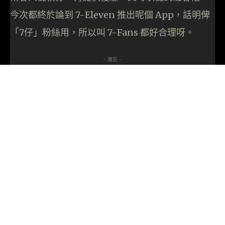
今次都終於論到 7-Eleven 推出呢個 App，話明俾
「7仔」粉絲用，所以叫 7-Fans 都好合理呀。
- 廣告 -