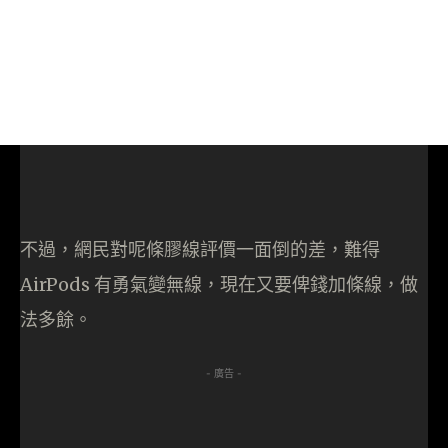
不過，網民對呢條膠線評價一面倒的差，難得
AirPods 有勇氣變無線，現在又要俾錢加條線，做
法多餘。
- 廣告 -