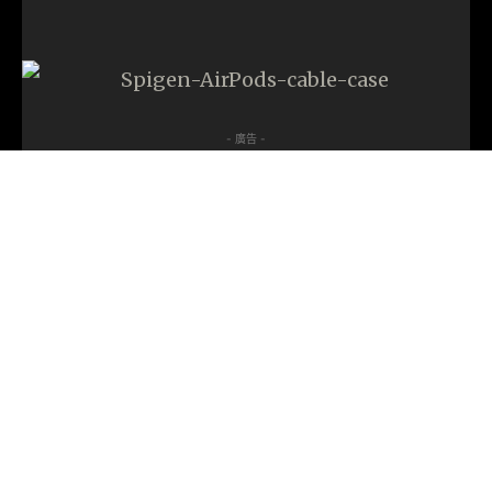
- 廣告 -