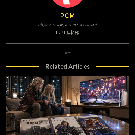
PCM
https://www.pcmarket.com.hk
PCM 編輯部
- 廣告 -
Related Articles