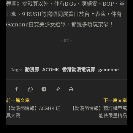
舞團》挑戰賽以外，仲有B.Gs、陳綺雯、BOP、岑
日珈、9 RUSH等嚮唔同展覽日於台上表演，仲有
Gamone日賞美少女選舉，都幾多嘢玩架喎！
- 廣告 -
Tags:
動漫節
ACGHK
香港動漫電玩節
gameone
前一篇文章
下一篇文章
【動漫節情報】ACGHK 玩
【動漫節情報】預訂鐵甲萬
具大戰
能俠限量精品