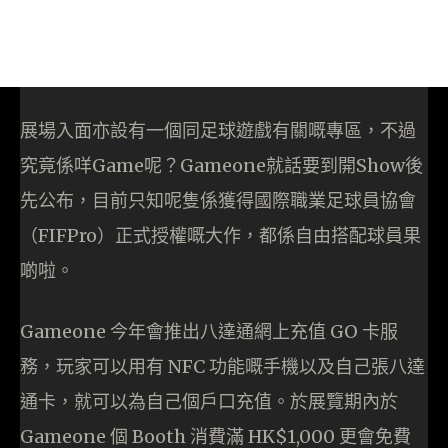
展場入面亦設有一個同足球遊戲有關嘅專區，不過
究竟係咩Game呢？Gameone就話要到開Show後
先公布，目前只知呢隻係獲得國際職業足球員協會
（FIFPro）正式授權嘅大作，都係自由搭配球員果
啲啦。
Gameone 今年會推出八達通網上充值 GO 卡服
務，玩家可以用有 NFC 功能嘅手機以及自己張八達
通卡，就可以為自己個戶口充值。於展覽期內於
Gameone 個 Booth 消費滿 HK$1,000 更會免費