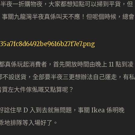
次搞半夜一折購物夜，大家都想知點可以掃到平貨，但
，事關九龍灣半夜真係叫天不應！但呢個時候，總會
！
實都真係玩起消費者，首先開放時間由晚上 11 點到凌
俬都不設送貨，全部要半夜三更想辦法自己運走，有私
者買左大件傢俬嘅又點算呢？
諗住早 D 入到去就無問題，事關 Ikea 係明晚
乖乖地排隊等入場好了。