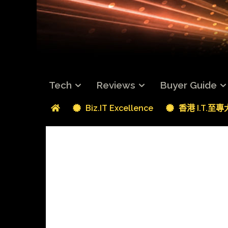
Tech
Reviews
Buyer Guide
Biz.IT Excellence
香港 I.T.至