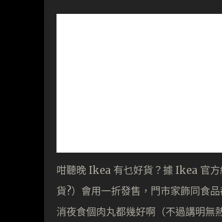
咁聽晚 Ikea 有乜好貨？據 Ikea 
貨?）會用一折發售，門市家飾同食品都
消夜食個肉丸都幾好啊（不過講明無