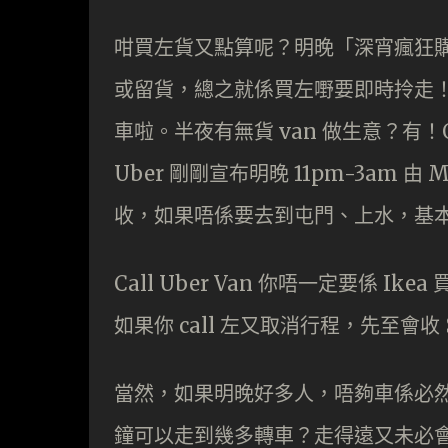
咁買左貨又點算呢？明晚「深宵瘋狂
或留貨，總之就係買左嘢要即時拎走！
車啦。半夜有無貨 van 做生意？有！GoG
Uber 剛剛宣布明晚 11pm-3am 由 M
收，如果唔係要去到屯門、上水，基
Call Uber Van 你唔一定要係 Ike
如果你 call 左又取消行程，先至會收 
當然，如果明晚好多人，唔夠車係必
鐘可以走到幾多轉車？走得遠又未必會