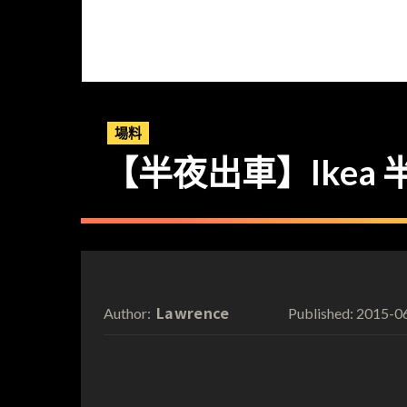
場料
【半夜出車】Ikea 
Lawrence
2015-0
Author:
Published: