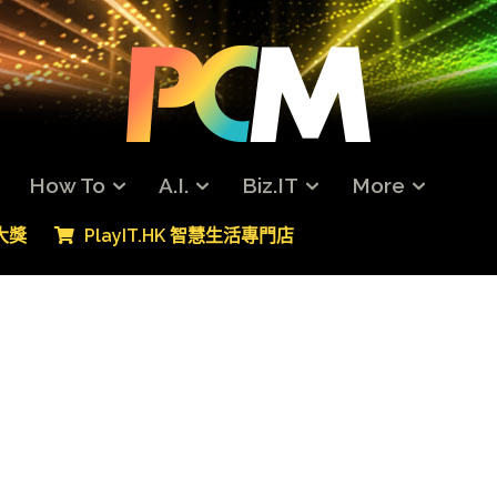
How To
A.I.
Biz.IT
More
專大獎
PlayIT.HK 智慧生活專門店