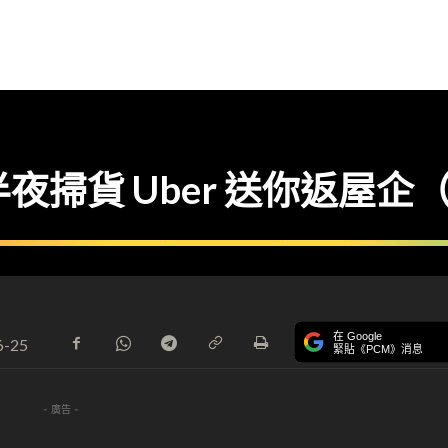
半夜掃貨 Uber 送你返屋
在 Google
6-25
緊貼《PCM》消息
- 廣告 -