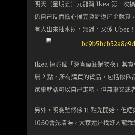
明天（星期五）九龍灣 Ikea 第一
係自己反而擔心掃完貨點返屋企就真
有人出來抽水既，無錯，又係 Uber
Ikea 搞呢個「深宵瘋狂購物夜」其
晨 2 點，所有購買的貨品，包括傢
家車就話可以自己走啫，但無車又或
另外，明晚雖然係 11 點先開始，但唔好
10:30會先清場，大家還是找好人龍