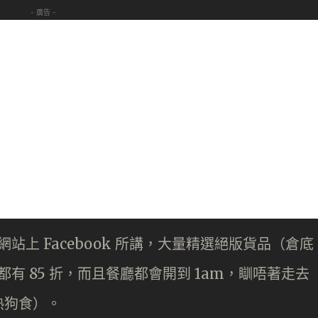
- 廣告 -
官方網站上 Facebook 所講，大量精選絕版貨品（倉底
有 85 折，而且餐廳都會開到 1am，瞓唔著走去
熱狗食）。