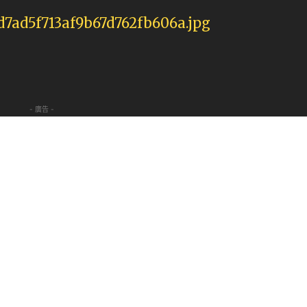
- 廣告 -