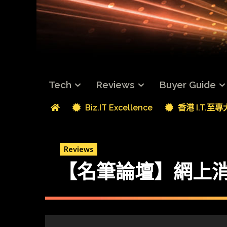
Tech
Reviews
Buyer Guide
Biz.IT Excellence
香港 I.T.至
Reviews
【名筆論壇】網上