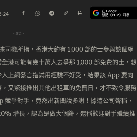
在 Google
2-24
緊貼《PCM》消息
- 廣告 -
據司機所指，香港大約有 1,000 部的士參與該個網
港可能有幾十萬人去爭那 1,000 部免費的士，想
人上網發言指試用經驗不好受，結果該 App 要向
幣，又緊接推出其他出租車的免費日，才不致令服務
pp 競爭對手，竟然出新聞說多謝！據這公司聲稱，
20% 增長，認為是做大個餅，還稱歡迎對手繼續推