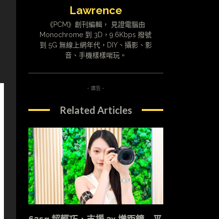
Lawrence
《PCM》創刊編輯， 見證電腦由
Monochrome 到 3D，9.6Kbps 撥號
到 5G 無線上網年代，DIY、攝影、影
音、手機樣樣啱玩。
- 廣告 -
Related Articles