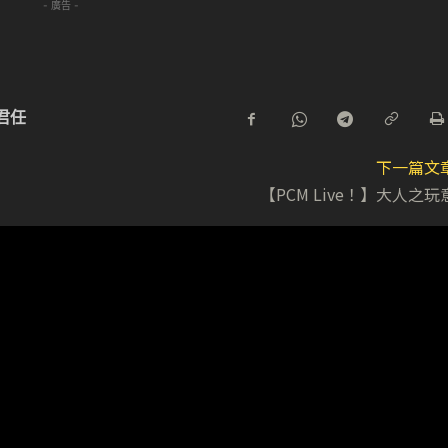
- 廣告 -
君任
下一篇文
【PCM Live！】大人之玩