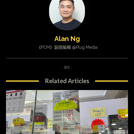
Alan Ng
《PCM》副總編輯 @Plug Media
- 廣告 -
Related Articles