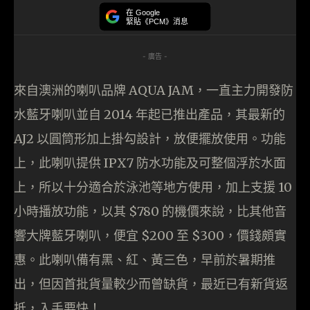
在 Google
緊貼《PCM》消息
- 廣告 -
來自澳洲的喇叭品牌 AQUA JAM，一直主力開發防
水藍牙喇叭並自 2014 年起已推出產品，其最新的
AJ2 以圓筒形加上掛勾設計，放便擺放使用。功能
上，此喇叭提供 IPX7 防水功能及可整個浮於水面
上，所以十分適合於泳池等地方使用，加上支援 10
小時播放功能，以其 $780 的機價來說，比其他音
響大牌藍牙喇叭，便宜 $200 至 $300，價錢頗實
惠。此喇叭備有黑、紅、黃三色，早前於暑期推
出，但因首批貨量較少而曾缺貨，最近已有新貨返
抵，入手要快！