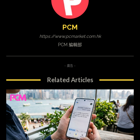
PCM
https://www.pcmarket.com.hk
PCM 編輯部
- 廣告 -
Related Articles