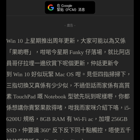
在 Google
緊貼《PCM》消息
- 廣告 -
上星期推出周年更新，大家可能以為又係
Win 10
「果啲嘢」，咁啱今星期
仔落場，就比阿店
Funky
員哥仔拉埋一邊欣賞下呢個更新，仲話更新令
到
好似玩緊
咁。見佢四指掃掃下，
Win 10
Mac OS
三指切換又真係有少少似，不過佢話而家係有高質
素
嘅
型號先玩到呢樣嘢，你都
TouchPad
Notebook
係想講你賣緊果款得
啫
，咁我而家咪介紹下咯，
i5-
規格，
有
，加埋
6200U
8GB RAM
Wi-Fi ac
256GB
，仲要識
反下反下同十點觸控，唔使五千
SSD
360
º