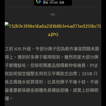
緊貼《PCM》消息
- 廣告 -
之前 iOS 升級，令部分牌子因為軟件兼容問題未跟
得上，攪到好多牌子都用唔到。雖然而家大部分牌
子都攪掂咗，但係呢類產品個價都仲係幾貴，PQI
就趁呢個空檔整支用到又平嘅款式出嚟；32GB 只
係五嚿幾水就買得到，比其他牌子平幾十蚊，不過
最重要都係銀金兩種色易襯返部機，感覺上好睇啲
囉。