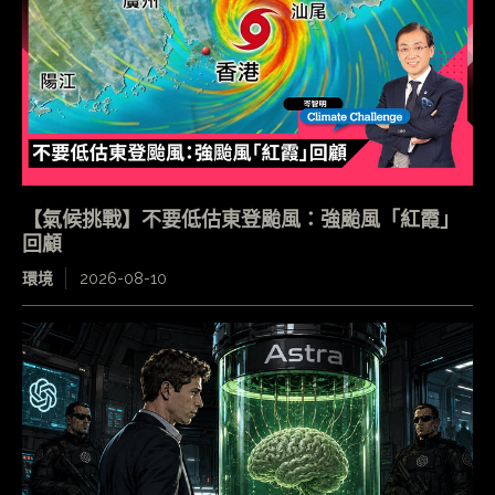
【氣候挑戰】不要低估東登颱風：強颱風「紅霞」
回顧
環境
2026-08-10