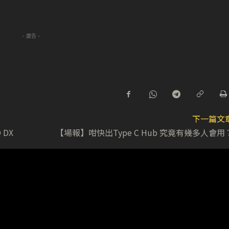
- 廣告 -
下一篇文
 DX
【場報】咁快出Type C Hub 究竟有幾多人會用