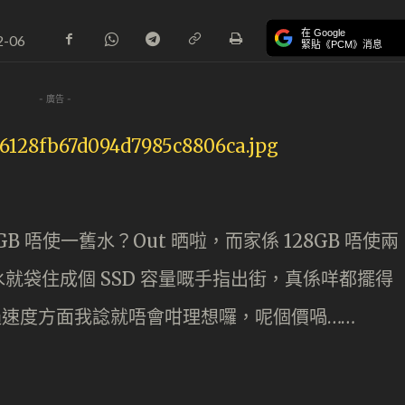
在 Google
2-06
緊貼《PCM》消息
- 廣告 -
 唔使一舊水？Out 晒啦，而家係 128GB 唔使兩
就袋住成個 SSD 容量嘅手指出街，真係咩都擺得
，不過速度方面我諗就唔會咁理想囉，呢個價喎……