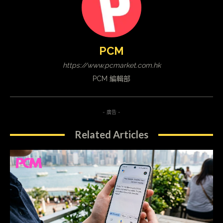
PCM
https://www.pcmarket.com.hk
PCM 編輯部
- 廣告 -
Related Articles