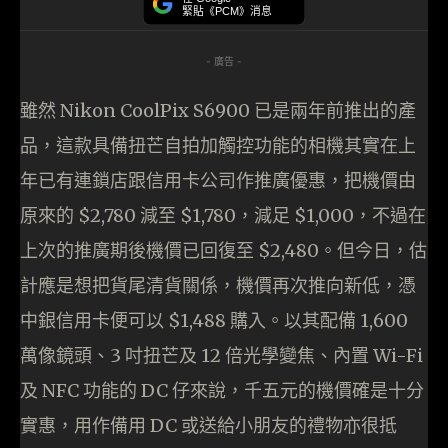
緊貼《PCM》消息
- 廣告 -
雖然 Nikon CoolPix S6900 已是兩年前推出的產
品，這款具備扭芒自拍加觸控功能的相機其實在上
年已有連鎖店跟信用卡公司作推廣優惠，把機價由
原來的 $2,780 減至 $1,780，減足 $1,000，不過在
上次的推廣期後機價已回復至 $2,480。但今日，估
計應是想把貨尾清貨關係，機價再次推向新低，憑
中銀信用卡便可以 $1,488 購入。以其配備 1,600
萬像鏡頭、3 吋扭芒及 12 倍光學變焦、內置 Wi-Fi
及 NFC 功能的 DC 仔來說，千五元的機價確是十分
實惠，用作備用 DC 或送給小朋友的禮物亦很抵