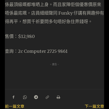
係最頂級嘅都堆晒上身。而且家陣佢個優惠價原來
唔係最底嘅，店員細細聲同 Funky 仔講有興趣仲有
得再平，想買千祈要問多句唔好急住畀錢呀。
售價：$12,980
查詢：2c Computer 2725 9861
- 廣告 -
前一篇文章
下一篇文章