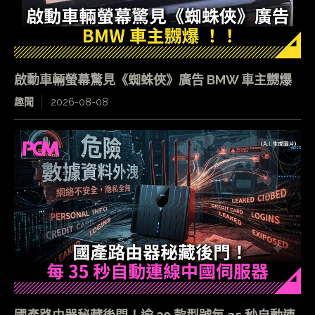
啟動車輛螢幕驚見《蜘蛛俠》廣告 BMW 車主嬲爆
趣聞
2026-08-08