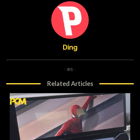
Ding
- 廣告 -
Related Articles