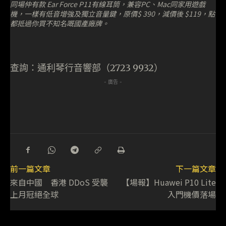
同場仲有款 Ear Force P11有線耳筒，兼容PC、Mac同家用遊戲
機，一樣有低音增強及獨立音量鍵，原價$ 390，減價後 $119，點
都抵過你買不知名嘅國產廠牌。
查詢：通利琴行音響部（2723 9932）
- 廣告 -
前一篇文章
下一篇文章
來自中國 香港 DDoS 受襲
【場報】Huawei P10 Lite
上月冠絕全球
入門機價落場