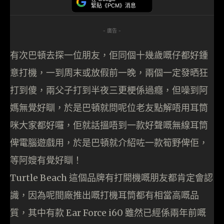
緊貼《PCM》消息
- 廣告 -
有次巴頓去探一位朋友，佢同個十幾歲嘅仔都好鍾
意打機，一到周末或放假前一晚，兩個一定發晒狂
打到傻，兩父子打到半夜三更梗係過癮，但噪到阿
媽無覺好瞓，於是巴頓就問呢位老友點解唔用耳筒
咪大家都好囉，佢就話搵唔到一款好聲嘅無線耳筒
俾電腦遊戲用，於是巴頓就介紹咗一款筍野俾佢，
等阿嫂有覺好瞓！
Turtle Beach 這個品牌有打開機嘅朋友都肯定會認
識，因為呢間廠推出嘅打機耳筒都有相當高嘅品
質，其中有款 Ear Force i60 雖然已經係兩年前嘅