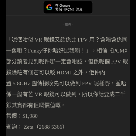
在 Google
緊貼《PCM》消息
- 廣告 -
「呢個咁似
眼鏡又話係比
用
？
會唔會係同
VR
FPV
一舊嘢
？
仔你唔好昆我喎
！
」，相信
《
》
Funky
PCM
部
分
讀者見到呢件嘢一定會咁諗，但係呢個
眼
FPV
鏡除咗有個芒可以駁
之外，佢仲內
HDMI
置
圖傳接收先可以做到
呢樣嘢，並唔
5.8GHz
FPV
係一般有芒
眼鏡可以做到，所以你話要成二千
VR
銀其實都有佢嘅價值嘅。
售價：
$1,980
查詢：
Zeta（2688 5366）