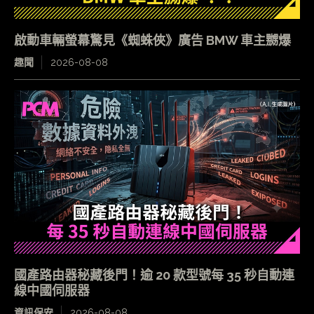
啟動車輛螢幕驚見《蜘蛛俠》廣告 BMW 車主嬲爆
趣聞
2026-08-08
國產路由器秘藏後門！逾 20 款型號每 35 秒自動連
線中國伺服器
資訊保安
2026-08-08