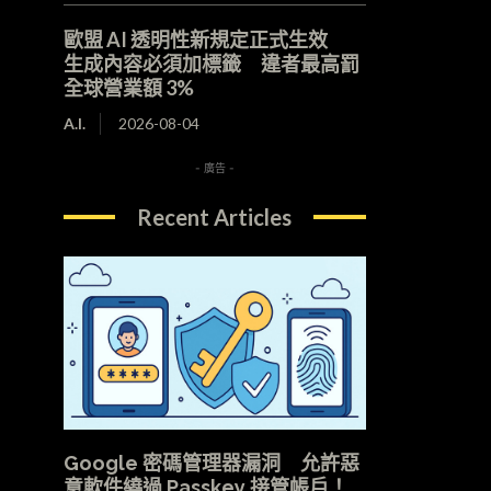
歐盟 AI 透明性新規定正式生效
生成內容必須加標籤 違者最高罰
全球營業額 3%
A.I.
2026-08-04
- 廣告 -
Recent Articles
Google 密碼管理器漏洞 允許惡
意軟件繞過 Passkey 接管帳戶！