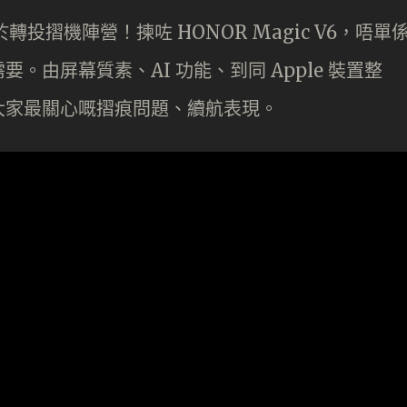
於轉投摺機陣營！揀咗 HONOR Magic V6，唔單
由屏幕質素、AI 功能、到同 Apple 裝置整
大家最關心嘅摺痕問題、續航表現。