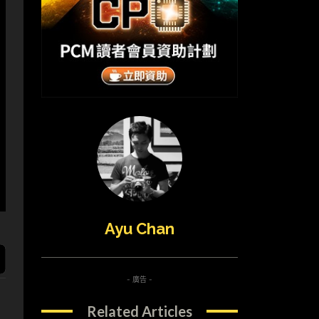
Ayu Chan
- 廣告 -
Related Articles