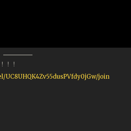
持！！！
nel/UC8UHQK4Zv55dusPVfdy0jGw/join