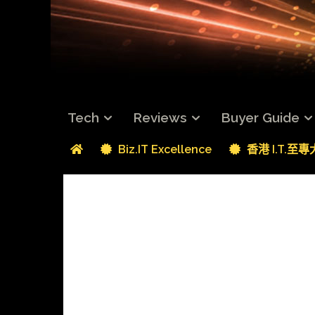
Tech
Reviews
Buyer Guide
Biz.IT Excellence
香港 I.T.至