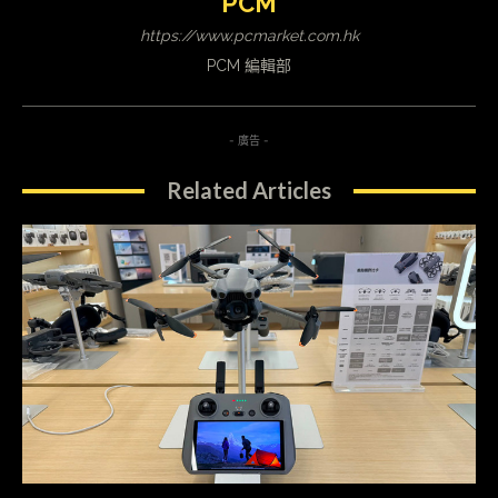
PCM
https://www.pcmarket.com.hk
PCM 編輯部
- 廣告 -
Related Articles