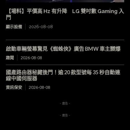
【場料】平價高 Hz 有升降 LG 雙吋數 Gaming 入
門
顯示設備
2026-08-08
啟動車輛螢幕驚見《蜘蛛俠》廣告 BMW 車主嬲爆
趣聞
2026-08-08
國產路由器秘藏後門！逾 20 款型號每 35 秒自動連
線中國伺服器
資訊保安
2026-08-08
- 廣告 -
- 廣告 -