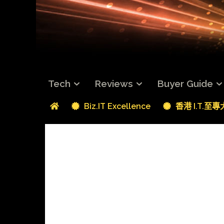
Tech
Reviews
Buyer Guide
Biz.IT Excellence
香港 I.T.至