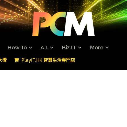
How To
A.I.
Biz.IT
More
專大獎
PlayIT.HK 智慧生活專門店