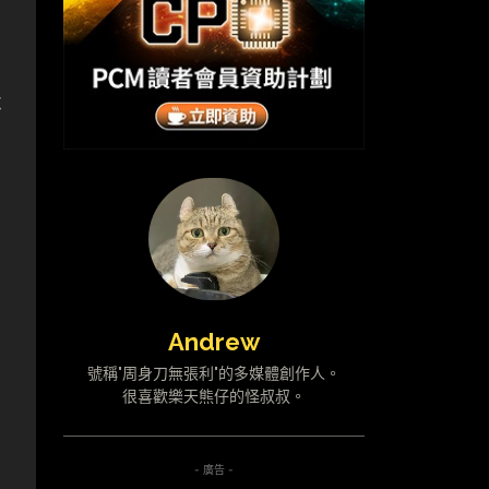
不
Andrew
號稱"周身刀無張利"的多媒體創作人。
很喜歡樂天熊仔的怪叔叔。
- 廣告 -