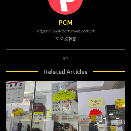
PCM
https://www.pcmarket.com.hk
PCM 編輯部
- 廣告 -
Related Articles