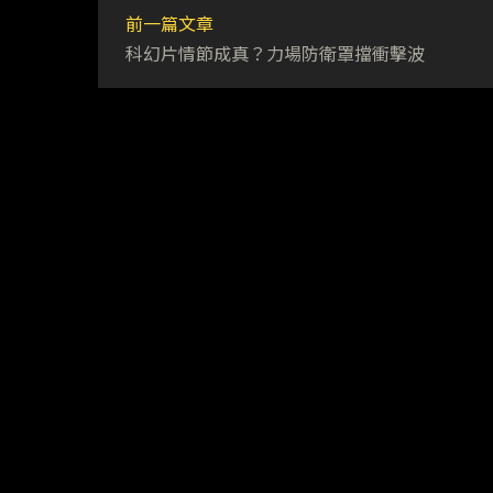
前一篇文章
科幻片情節成真？力場防衛罩擋衝擊波