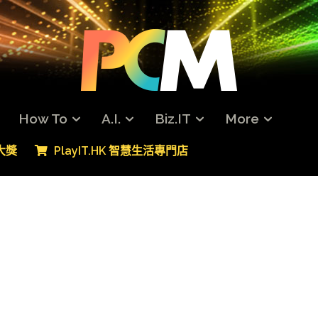
How To
A.I.
Biz.IT
More
專大獎
PlayIT.HK 智慧生活專門店