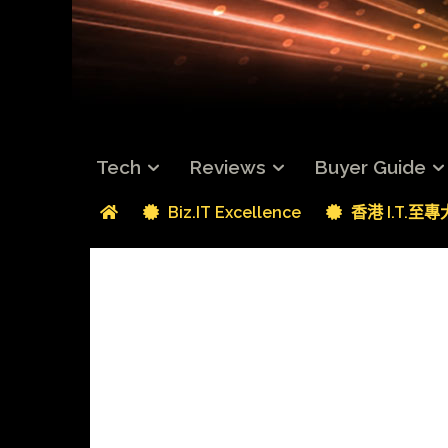
Tech
Reviews
Buyer Guide
Biz.IT Excellence
香港 I.T.至