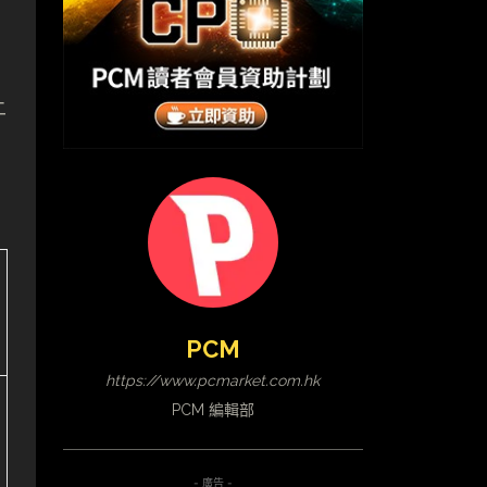
上
PCM
https://www.pcmarket.com.hk
PCM 編輯部
- 廣告 -