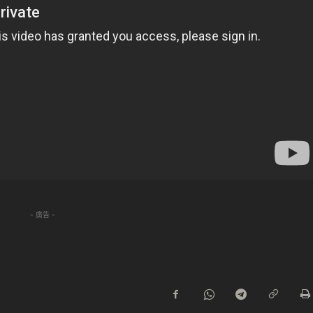
- 廣告 -