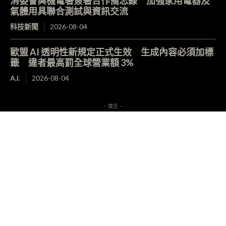
消委會與機電署簽署合作備忘錄 加強家用電器及
氣體用具聯合測試與資訊交流
科技新聞
2026-08-04
歐盟 AI 透明性新規定正式生效 生成內容必須加標
籤 違者最高罰全球營業額 3%
A.I.
2026-08-04
- 廣告 -