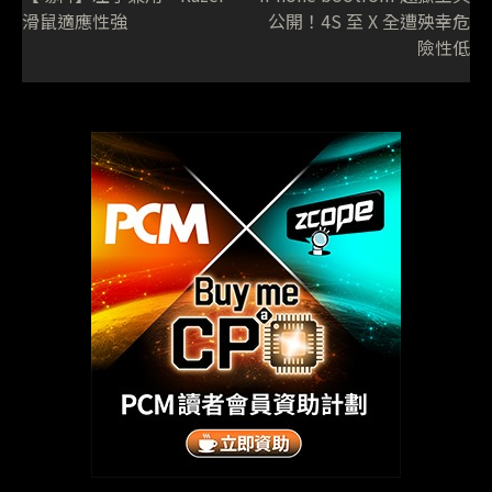
滑鼠適應性強
公開！4S 至 X 全遭殃幸危
險性低