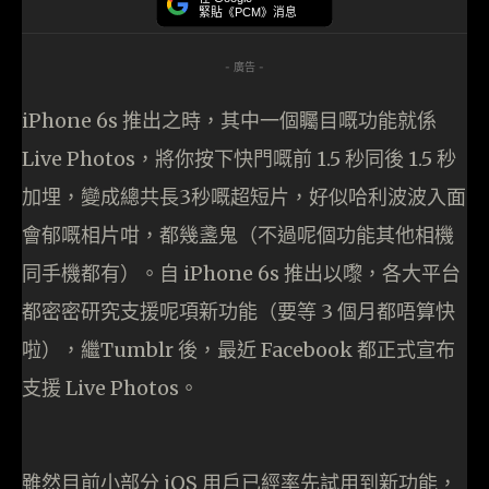
緊貼《PCM》消息
- 廣告 -
iPhone 6s 推出之時，其中一個矚目嘅功能就係
Live Photos，將你按下快門嘅前 1.5 秒同後 1.5 秒
加埋，變成總共長3秒嘅超短片，好似哈利波波入面
會郁嘅相片咁，都幾盞鬼（不過呢個功能其他相機
同手機都有）。自 iPhone 6s 推出以嚟，各大平台
都密密研究支援呢項新功能（要等 3 個月都唔算快
啦），繼Tumblr 後，最近 Facebook 都正式宣布
支援 Live Photos。
雖然目前小部分 iOS 用戶已經率先試用到新功能，